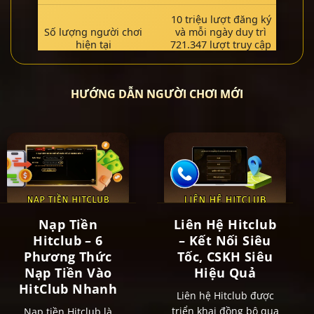
10 triệu lượt đăng ký
Số lượng người chơi
và mỗi ngày duy trì
hiện tại
721.347 lượt truy cập
cùng lúc
Cung cấp tất cả các
HƯỚNG DẪN NGƯỜI CHƠI MỚI
game hiện có trên thị
trường với tổng số
lượng lên tới 1000 trò
chơi, nổi bật nhất là
Đặc điểm nổi bật
live casino, game bài,
xổ số,… Ưu đãi liên tục
cực hoành tráng và
trải nghiệm rút tiền
cực nhanh.
Nạp Tiền
Liên Hệ Hitclub
Khuyến mãi Hitclub
Hitclub – 6
– Kết Nối Siêu
cực đa dạng như hoàn
Ưu đãi
Phương Thức
Tốc, CSKH Siêu
trả, nạp tiền, chào
người chơi mới,…
Nạp Tiền Vào
Hiệu Quả
HitClub Nhanh
Liên hệ Hitclub được
Độ hot của Hit club hiện nay
triển khai đồng bộ qua
Nạp tiền Hitclub là