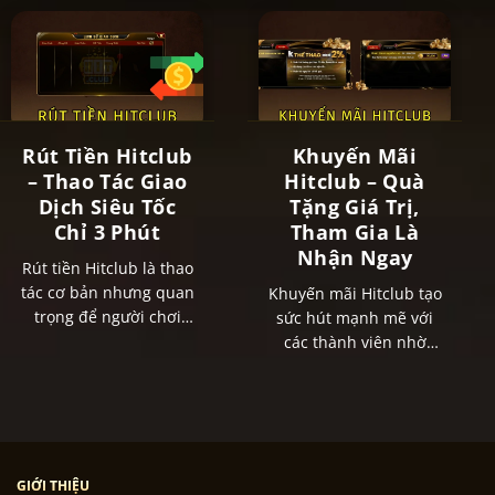
cho thấy
Hitclub
liên tục nằm trong nhóm từ
khóa tăng trưởng mạnh, đặc biệt ở các mảng nổ
hũ, game bài, bắn cá và mini game. Điều này cho
thấy sức hút ổn định, lượng người chơi trung
thành đông đảo và khả năng thu hút người dùng
mới cực tốt.
Rút Tiền Hitclub
Khuyến Mãi
– Thao Tác Giao
Hitclub – Quà
Ưu điểm vượt trội chuyên gia khẳng
Dịch Siêu Tốc
Tặng Giá Trị,
định ở Hitclub
Chỉ 3 Phút
Tham Gia Là
Nhận Ngay
Độ hot của cổng game không phải là ngẫu nhiên
Rút tiền Hitclub là thao
tác cơ bản nhưng quan
Khuyến mãi Hitclub tạo
mà hoàn toàn đến từ những ưu điểm tuyệt vời mà
trọng để người chơi
sức hút mạnh mẽ với
bất cứ ai cũng phải công nhận ngay từ lần trải
tiến [...]
các thành viên nhờ
nghiệm đầu tiên.
hình thức [...]
Thiết kế đẹp mắt
Hitclub
hiện đang được đánh giá rất cao bởi giao
diện đậm chất giải trí tông vàng đen neon cực hút
GIỚI THIỆU
mắt. Bố cục game được sắp xếp cực kỳ hợp lý giúp