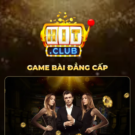
Bỏ
qua
nội
dung