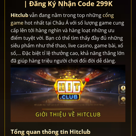
| Đăng Ký Nhận Code 299K
Hitclub
vẫn đang nằm trong top những
cổng
game
hot nhất tại Châu Á với số lượng game cung
cấp lên tới hàng nghìn và hàng loạt những ưu
điểm tuyệt vời. Bạn có thể tìm thấy đầy đủ những
siêu phẩm như thể thao, live casino, game bài, xổ
số,… Đặc biệt tỉ lệ thưởng cao, khả năng thắng lớn
đã giúp hàng triệu người chơi đổi đời dễ dàng.
Tổng quan thông tin Hitclub