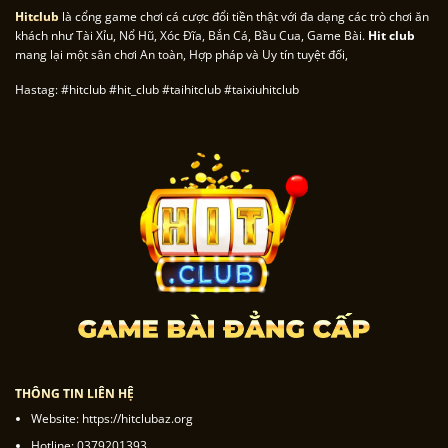
Hitclub
là cổng game chơi cá cược đổi tiền thật với đa dạng các trò chơi ăn
bạn thao tác dễ dàng ngay từ lần chơi đầu tiên.
khách như Tài Xỉu, Nổ Hũ, Xóc Đĩa, Bắn Cá, Bầu Cua, Game Bài.
Hit club
Mỗi game đều có chuyển cảnh mượt mà tạo cảm
mang lại một sân chơi An toàn, Hợp pháp và Uy tín tuyệt đối,
giác như thực sự bước vào không gian Casino cao
Hastag: #hitclub #hit_club #taihitclub #taixiuhitclub
cấp không thua kém bất cứ trang game quốc tế
nào.
Đổi thưởng siêu tốc
Sau khi có thưởng từ cổng game gần như bạn có
THÔNG TIN LIÊN HỆ
thể nhận tiền về tài khoản ngay lập tức để dùng
Website: https://hitclubaz.org
chỉ trong 30 giây. Cổng game đã áp dụng những
Hotline: 0379201393