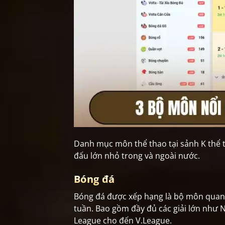
Danh mục môn thể thao tại sảnh K thể t
đấu lớn nhỏ trong và ngoài nước.
Bóng đá
Bóng đá được xếp hạng là bộ môn quan t
tuần. Bao gồm đầy đủ các giải lớn như N
League cho đến V.League.