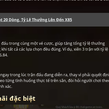
ot 20 Dòng, Tỷ Lệ Thưởng Lên Đến X85
n đấu trong cùng một vé cược, giúp tăng tổng tỷ lệ thưởng
khi tất cả các lựa chọn đều đúng. Ví dụ, xiên 3 trận với tỷ lệ
6.84.
gay trong lúc trận đấu đang diễn ra, thay vì phải quyết đị
theo từng tình huống thực tế trên sân, đòi hỏi người chơi the
nh xác.
ãi đặc biệt