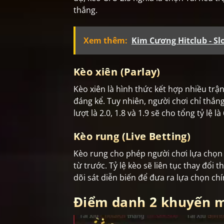
thắng.
Xem thêm:
Kim Cương Hitclub - Sl
Kèo xiên (Parlay)
Kèo xiên là hình thức kết hợp nhiều trậ
đáng kể. Tuy nhiên, người chơi chỉ thắng 
lượt là 2.0, 1.8 và 1.9 sẽ cho tổng tỷ lệ là 
Kèo rung (Live Betting)
Kèo rung cho phép người chơi lựa chọn n
từ trước. Tỷ lệ kèo sẽ liên tục thay đổi 
dõi sát diễn biến để đưa ra lựa chọn chí
Điểm danh 2 khuyến m