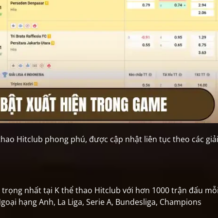
hao Hitclub phong phú, được cập nhật liên tục theo các giả
rọng nhất tại K thể thao Hitclub với hơn 1000 trận đấu mỗ
goại hạng Anh, La Liga, Serie A, Bundesliga, Champions