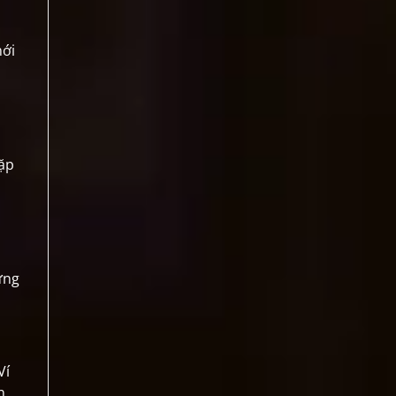
mới
gặp
ứng
Ví
n