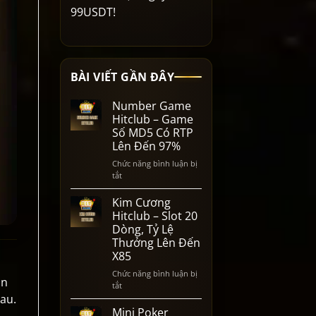
99USDT!
BÀI VIẾT GẦN ĐÂY
Number Game
Hitclub – Game
Số MD5 Có RTP
Lên Đến 97%
Chức năng bình luận bị
tắt
ở
Number
Game
Kim Cương
Hitclub
Hitclub – Slot 20
–
Dòng, Tỷ Lệ
Game
Thưởng Lên Đến
Số
X85
MD5
Có
Chức năng bình luận bị
ôn
RTP
tắt
ở
Lên
au.
Kim
Đến
Cương
Mini Poker