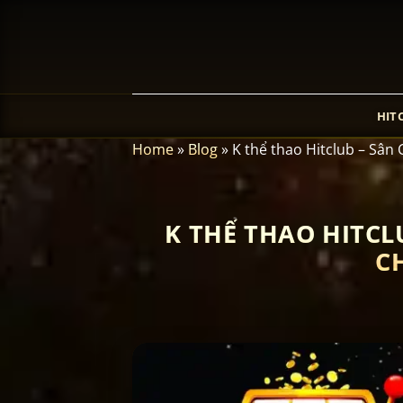
Bỏ
qua
nội
dung
HIT
Home
»
Blog
»
K thể thao Hitclub – Sân
K THỂ THAO HITCL
C