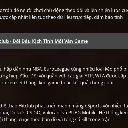
 trận để người chơi chủ động theo dõi và lên chiến lược cư
ược cập nhật liên tục theo dữ liệu trực tiếp, đảm bảo tính
club - Đối Đầu Kịch Tính Mỗi Ván Game
ấu hấp dẫn như NBA, EuroLeague cùng nhiều loại kèo phổ b
ừng hiệp đấu. Đối với quần vợt, các giải ATP, WTA được cập
họn kèo set thắng, kèo game hoặc kết quả chung cuộc.
 thể thao Hitclub phát triển mạnh mảng eSports với nhiều t
ại, Dota 2, CS:GO, Valorant và PUBG Mobile. Hệ thống kèo
i thắng, cược theo bản đồ và tổng số kill trong trận.