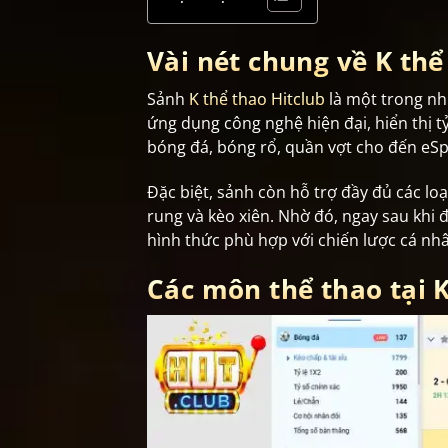
Vài nét chung về K thể
Sảnh
K thể thao Hitclub
là một trong nh
ứng dụng công nghệ hiện đại, hiển thị t
bóng đá, bóng rổ, quần vợt cho đến eSp
Đặc biệt, sảnh còn hỗ trợ đầy đủ các lo
rung và kèo xiên. Nhờ đó, ngay sau khi 
hình thức phù hợp với chiến lược cá nh
Các môn thể thao tại K