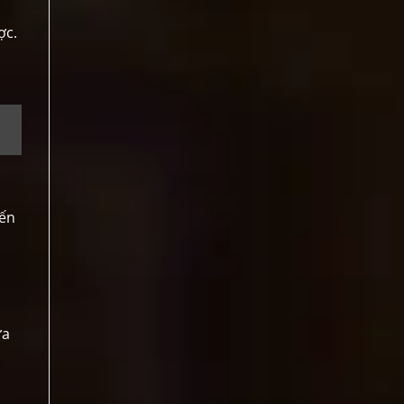
ợc.
iến
ựa