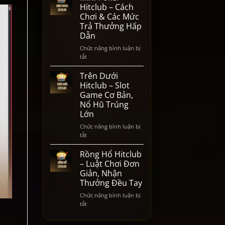
97%
Hitclub
Hitclub – Cách
–
Chơi & Các Mức
Slot
Trả Thưởng Hấp
20
Dẫn
Dòng,
Tỷ
Chức năng bình luận bị
Lệ
tắt
ở
Thưởng
Mini
Lên
Poker
Trên Dưới
Đến
Hitclub
Hitclub – Slot
X85
–
Game Cơ Bản,
Cách
Nổ Hũ Trúng
Chơi
Lớn
&
Các
Chức năng bình luận bị
Mức
tắt
ở
Trả
Trên
Thưởng
Dưới
Rồng Hổ Hitclub
Hấp
Hitclub
– Luật Chơi Đơn
Dẫn
–
Giản, Nhận
Slot
Thưởng Đều Tay
Game
Cơ
Chức năng bình luận bị
Bản,
tắt
ở
Nổ
Rồng
Hũ
Hổ