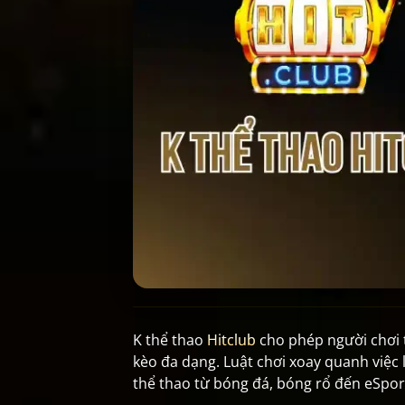
K thể thao
Hitclub
cho phép người chơi 
kèo đa dạng. Luật chơi xoay quanh việc 
thể thao từ bóng đá, bóng rổ đến eSpor