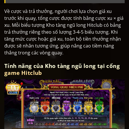
Về cược và trả thưởng, người chơi lựa chọn giá xu
trước khi quay, tổng cược được tính bằng cược xu × giá
xu. Mỗi biểu tượng Kho tàng ngũ long Hitclub có bảng
trả thưởng riêng theo số lượng 3-4-5 biểu tượng. Khi
tăng mức cược hoặc giá xu, toàn bộ tiền thưởng nhận
được sẽ nhân tương ứng, giúp nâng cao tiềm năng
thắng trong các vòng quay.
Tính năng của Kho tàng ngũ long tại cổng
game Hitclub