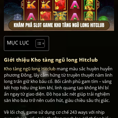
MỤC LỤC
Giới thiệu Kho tàng ngũ long Hitclub
Kho tàng ngũ long Hitclub
mang màu sắc huyền huyễn
phương Đông, lấy cảm hứng từ truyền thuyết năm linh
long trấn giữ kho báu cổ. Bối cảnh phủ gam tím – vàng
kết hợp hiệu ứng kim khí, linh quang tạo không khí bí
ẩn ngay từ giao diện. Đồ họa sắc nét giúp trải nghiệm
săn kho báu trở nên cuốn hút, giàu chiều sâu thị giác.
Về lối chơi, game sử dụng cơ chế 243 ways với nhịp