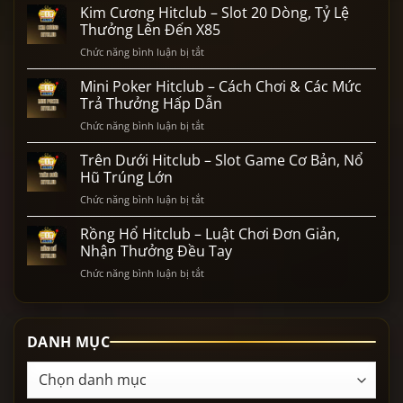
Game
Kim Cương Hitclub – Slot 20 Dòng, Tỷ Lệ
Hitclub
Thưởng Lên Đến X85
–
Chức năng bình luận bị tắt
ở
Game
Kim
Số
Cương
Mini Poker Hitclub – Cách Chơi & Các Mức
MD5
Hitclub
Trả Thưởng Hấp Dẫn
Có
–
RTP
Chức năng bình luận bị tắt
ở
Slot
Lên
Mini
20
Đến
Poker
Trên Dưới Hitclub – Slot Game Cơ Bản, Nổ
Dòng,
97%
Hitclub
Hũ Trúng Lớn
Tỷ
–
Lệ
Chức năng bình luận bị tắt
ở
Cách
Thưởng
Trên
Chơi
Lên
Dưới
Rồng Hổ Hitclub – Luật Chơi Đơn Giản,
&
Đến
Hitclub
Nhận Thưởng Đều Tay
Các
X85
–
Mức
Chức năng bình luận bị tắt
ở
Slot
Trả
Rồng
Game
Thưởng
Hổ
Cơ
Hấp
Hitclub
Bản,
Dẫn
–
Nổ
DANH MỤC
Luật
Hũ
Chơi
Trúng
Danh
Đơn
Lớn
mục
Giản,