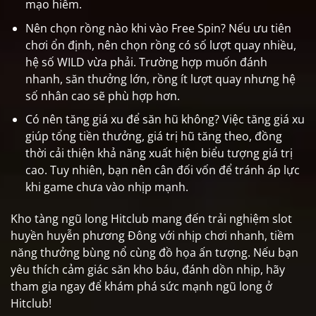
mạo hiểm.
Nên chọn rồng nào khi vào Free Spin? Nếu ưu tiên
chơi ổn định, nên chọn rồng có số lượt quay nhiều,
hệ số WILD vừa phải. Trường hợp muốn đánh
nhanh, săn thưởng lớn, rồng ít lượt quay nhưng hệ
số nhân cao sẽ phù hợp hơn.
Có nên tăng giá xu để săn hũ không? Việc tăng giá xu
giúp tổng tiền thưởng, giá trị hũ tăng theo, đồng
thời cải thiện khả năng xuất hiện biểu tượng giá trị
cao. Tuy nhiên, bạn nên cân đối vốn để tránh áp lực
khi game chưa vào nhịp mạnh.
Kho tàng ngũ long Hitclub mang đến trải nghiệm slot
huyền huyễn phương Đông với nhịp chơi nhanh, tiềm
năng thưởng bùng nổ cùng đồ họa ấn tượng. Nếu bạn
yêu thích cảm giác săn kho báu, đánh dồn nhịp, hãy
tham gia ngay để khám phá sức mạnh ngũ long ở
Hitclub!