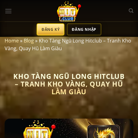
Bỏ
qua
nội
dung
ĐĂNG KÝ
ĐĂNG NHẬP
Home
»
Blog
»
Kho Tàng Ngũ Long Hitclub – Tranh Kho
Vàng, Quay Hũ Làm Giàu
KHO TÀNG NGŨ LONG HITCLUB
– TRANH KHO VÀNG, QUAY HŨ
LÀM GIÀU