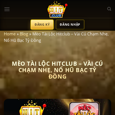
Bỏ
qua
nội
dung
ĐĂNG KÝ
ĐĂNG NHẬP
Home
»
Blog
»
Mèo Tài Lộc Hitclub – Vài Cú Chạm Nhẹ,
Nổ Hũ Bạc Tỷ Đồng
MÈO TÀI LỘC HITCLUB – VÀI CÚ
CHẠM NHẸ, NỔ HŨ BẠC TỶ
ĐỒNG