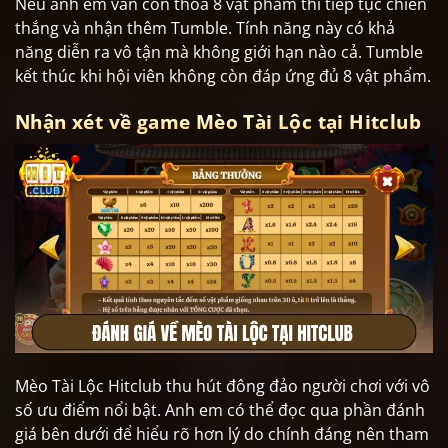
Nếu anh em vẫn còn thoả 8 vật phẩm thì tiếp tục chiến
thắng và nhận thêm Tumble. Tính năng này có khả
năng diễn ra vô tận mà không giới hạn nào cả. Tumble
kết thúc khi hội viên không còn đáp ứng đủ 8 vật phẩm.
Nhận xét về game Mèo Tài Lộc tại Hitclub
Mèo Tài Lộc Hitclub thu hút đông đảo người chơi với vô
số ưu điểm nổi bật. Anh em có thể đọc qua phần đánh
giá bên dưới để hiểu rõ hơn lý do chính đáng nên tham