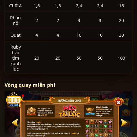
Chữ A
1,6
1,6
2,4
2,4
16
Pháo
2
2
3
3
20
nổ
Quạt
4
4
10
10
30
Ruby
trái
tim
20
20
50
50
100
xanh
lục
Vòng quay miễn phí