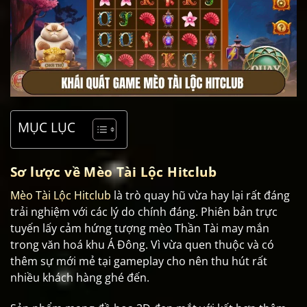
MỤC LỤC
Sơ lược về Mèo Tài Lộc Hitclub
Mèo Tài Lộc Hitclub
là trò quay hũ vừa hay lại rất đáng
trải nghiệm với các lý do chính đáng. Phiên bản trực
tuyến lấy cảm hứng tượng mèo Thần Tài may mắn
trong văn hoá khu Á Đông. Vì vừa quen thuộc và có
thêm sự mới mẻ tại gameplay cho nên thu hút rất
nhiều khách hàng ghé đến.