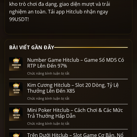
kho trò chơi đa dạng, giao diện mượt và trải
nghiệm an toàn. Tải app Hitclub nhận ngay
99USDT!
BÀI VIẾT GẦN ĐÂY
Number Game Hitclub – Game Số MD5 Có
RTP Lên Đến 97%
Chức năng bình luận bị tắt
ở
Number
Game
Kim Cương Hitclub – Slot 20 Dòng, Tỷ Lệ
Hitclub
Thưởng Lên Đến X85
–
Chức năng bình luận bị tắt
ở
Game
Kim
Số
Cương
Mini Poker Hitclub – Cách Chơi & Các Mức
MD5
Hitclub
Trả Thưởng Hấp Dẫn
Có
–
RTP
Chức năng bình luận bị tắt
ở
Slot
Lên
Mini
20
Đến
Poker
Trên Dưới Hitclub – Slot Game Cơ Bản, Nổ
Dòng,
97%