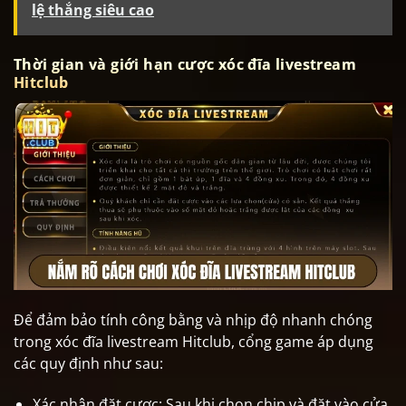
lệ thắng siêu cao
Thời gian và giới hạn cược xóc đĩa livestream
Hitclub
Để đảm bảo tính công bằng và nhịp độ nhanh chóng
trong xóc đĩa livestream Hitclub, cổng game áp dụng
các quy định như sau:
Xác nhận đặt cược: Sau khi chọn chip và đặt vào cửa,