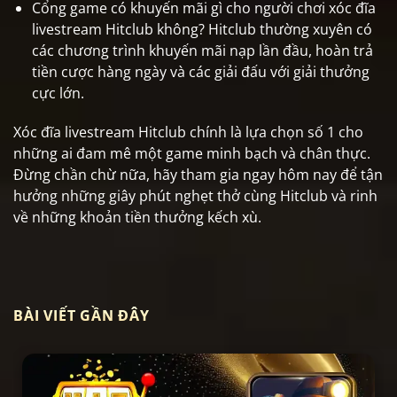
Cổng game có khuyến mãi gì cho người chơi xóc đĩa
livestream Hitclub không? Hitclub thường xuyên có
các chương trình khuyến mãi nạp lần đầu, hoàn trả
tiền cược hàng ngày và các giải đấu với giải thưởng
cực lớn.
Xóc đĩa livestream Hitclub chính là lựa chọn số 1 cho
những ai đam mê một game minh bạch và chân thực.
Đừng chần chừ nữa, hãy tham gia ngay hôm nay để tận
hưởng những giây phút nghẹt thở cùng Hitclub và rinh
về những khoản tiền thưởng kếch xù.
BÀI VIẾT GẦN ĐÂY