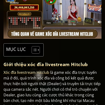
MỤC LỤC
Giới thiệu xóc đĩa livestream Hitclub
Xóc đĩa livestream Hitclub
là game xóc đĩa trực tuyến
mà ở đó, quá trình xóc đĩa và công bố kết quả được
thực hiện bởi người thật (Dealer) và truyền tải trực tiếp
qua camera sắc nét. Người chơi có thể trò chuyện với
Dealer, giao lưu cùng các cược thủ khác trong cùng
bàn chơi, tạo nên một bầu không khí như tại Macau