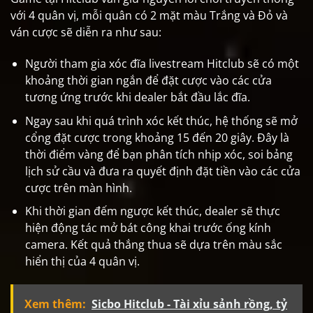
với 4 quân vị, mỗi quân có 2 mặt màu Trắng và Đỏ và
ván cược sẽ diễn ra như sau:
Người tham gia xóc đĩa livestream Hitclub sẽ có một
khoảng thời gian ngắn để đặt cược vào các cửa
tương ứng trước khi dealer bắt đầu lắc đĩa.
Ngay sau khi quá trình xóc kết thúc, hệ thống sẽ mở
cổng đặt cược trong khoảng 15 đến 20 giây. Đây là
thời điểm vàng để bạn phân tích nhịp xóc, soi bảng
lịch sử cầu và đưa ra quyết định đặt tiền vào các cửa
cược trên màn hình.
Khi thời gian đếm ngược kết thúc, dealer sẽ thực
hiện động tác mở bát công khai trước ống kính
camera. Kết quả thắng thua sẽ dựa trên màu sắc
hiển thị của 4 quân vị.
Xem thêm:
Sicbo Hitclub - Tài xỉu sảnh rồng, tỷ