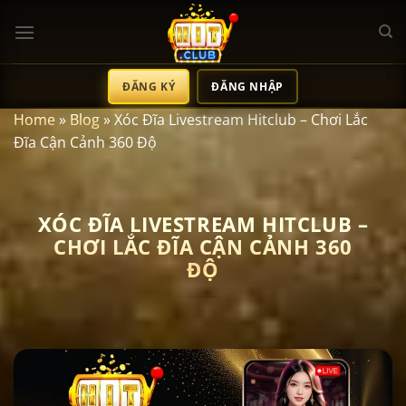
Bỏ
qua
nội
dung
ĐĂNG KÝ
ĐĂNG NHẬP
Home
»
Blog
»
Xóc Đĩa Livestream Hitclub – Chơi Lắc
Đĩa Cận Cảnh 360 Độ
XÓC ĐĨA LIVESTREAM HITCLUB –
CHƠI LẮC ĐĨA CẬN CẢNH 360
ĐỘ