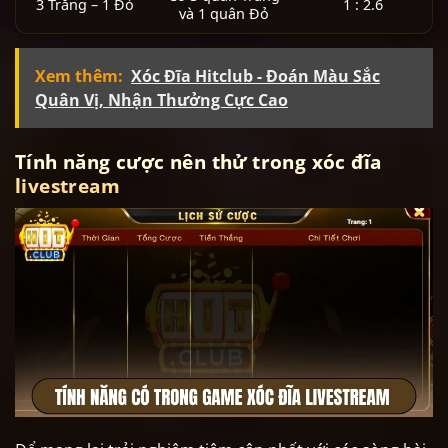
3 Trắng – 1 Đỏ
1 : 2.6
và 1 quân Đỏ
Xem thêm:
Xóc Đĩa Hitclub - Đoán Màu Sắc
Quân Vị, Nhận Thưởng Cực Cao
Tính năng cược nên thử trong xóc đĩa
livestream