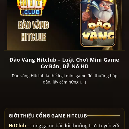
Đào Vàng Hitclub – Luật Chơi Mini Game
Cơ Bản, Dễ Nổ Hũ
Đào vàng Hitclub là thể loại mini game đổi thưởng hấp
dẫn, lấy cảm hứng [...]
GIỚI THIỆU CỔNG GAME HITCLUB
HitClub
– cổng game bài đổi thưởng trực tuyến với