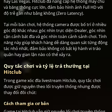
hay Las Vegas. Hitclub đã nâng cấp hệ thống máy chủ
và băng thông cực lớn, đảm bảo hình ảnh Full HD với
độ trễ gần như bằng không (Zero Latency).
Tại mỗi bàn chơi, hệ thống camera được bố trí ở nhiều
góc độ khác nhau: góc nhìn trực diện Dealer, góc nhìn
cận cảnh bát đĩa và góc nhìn toàn cảnh sảnh chơi. Tính
năng này giúp khách hàng dễ dàng quan sát từng động
tác nhỏ nhất, đảm bảo không có bất kỳ hành vi tráo
quân hay gian lận nào có thể xảy ra.
Quy tắc chơi và tỷ lệ trả thưởng tại
Hitclub
Trong game xóc đĩa livestream Hitclub, quy tắc chơi
được giữ nguyên theo lối truyền thống nhưng được
thay đổi đôi chút:
Cách tham gia cơ bản
Game tại Hitclub vẫn giữ nguyên lối chơi truyền thống